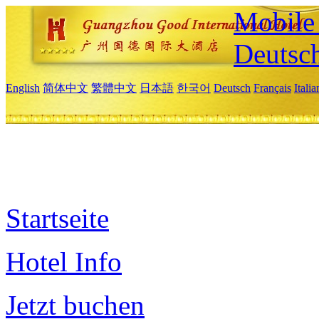
Mobile 
Deutsc
English
简体中文
繁體中文
日本語
한국어
Deutsch
Français
Itali
Startseite
Hotel Info
Jetzt buchen