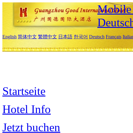
Mobile 
Deutsc
English
简体中文
繁體中文
日本語
한국어
Deutsch
Français
Itali
Startseite
Hotel Info
Jetzt buchen