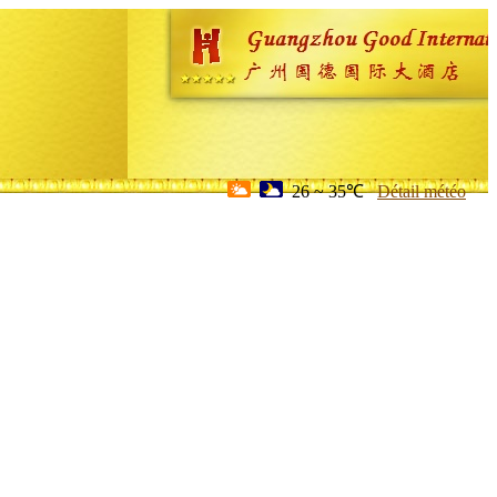
26 ~ 35℃
Détail météo