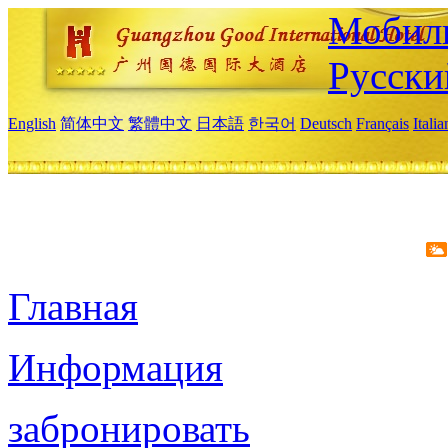
Мобиль
Русски
English
简体中文
繁體中文
日本語
한국어
Deutsch
Français
Itali
Главная
Информация
забронировать