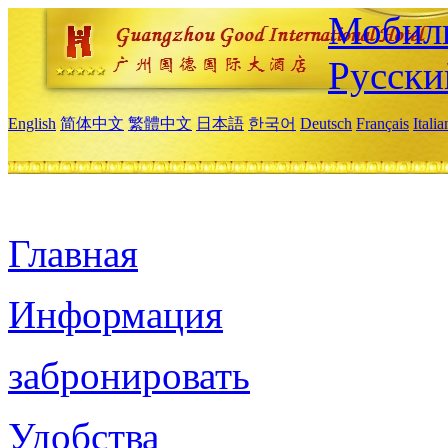
Мобиль
Русски
English
简体中文
繁體中文
日本語
한국어
Deutsch
Français
Itali
Главная
Информация
забронировать
Удобства