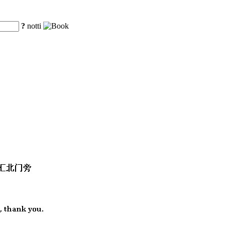
?
notti