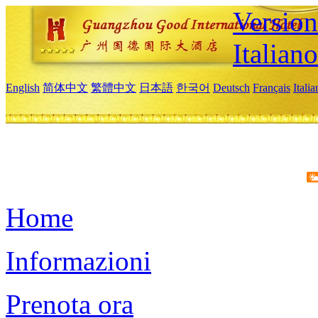
Version
Italiano
English
简体中文
繁體中文
日本語
한국어
Deutsch
Français
Itali
Home
Informazioni
Prenota ora